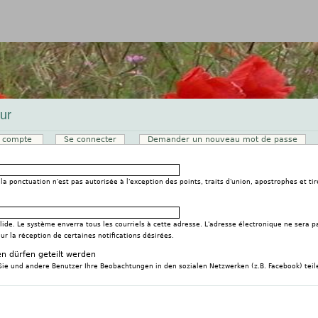
Jump to navigation
ur
u compte
(onglet actif)
Se connecter
Demander un nouveau mot de passe
x
la ponctuation n'est pas autorisée à l'exception des points, traits d'union, apostrophes et tir
ide. Le système enverra tous les courriels à cette adresse. L'adresse électronique ne sera p
 la réception de certaines notifications désirées.
n dürfen geteilt werden
Sie und andere Benutzer Ihre Beobachtungen in den sozialen Netzwerken (z.B. Facebook) teil