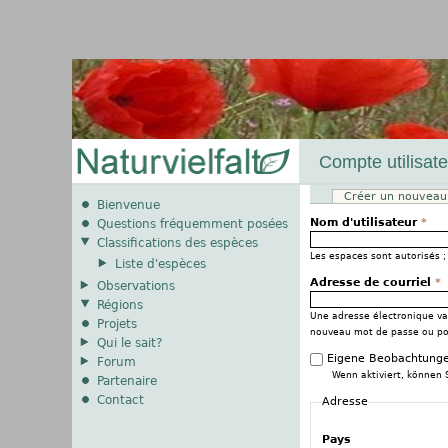
Compte utilisate
Créer un nouvea
Onglets principau
Bienvenue
Nom d'utilisateur
*
Questions fréquemment posées
Classifications des espèces
Les espaces sont autorisés ; 
Liste d'espèces
Adresse de courriel
*
Observations
Régions
Une adresse électronique val
Projets
nouveau mot de passe ou pour
Qui le sait?
Eigene Beobachtunge
Forum
Wenn aktiviert, können 
Partenaire
Contact
Adresse
Pays