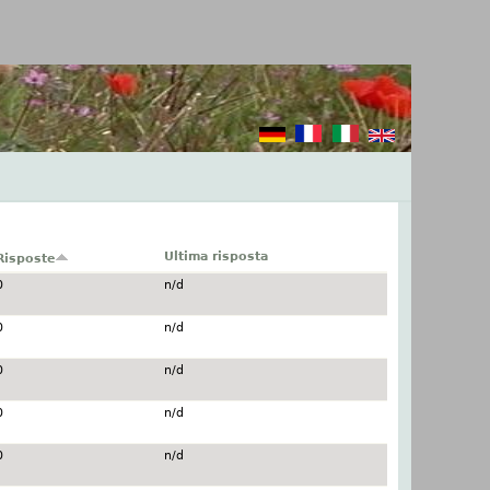
Ultima risposta
Risposte
0
n/d
0
n/d
0
n/d
0
n/d
0
n/d