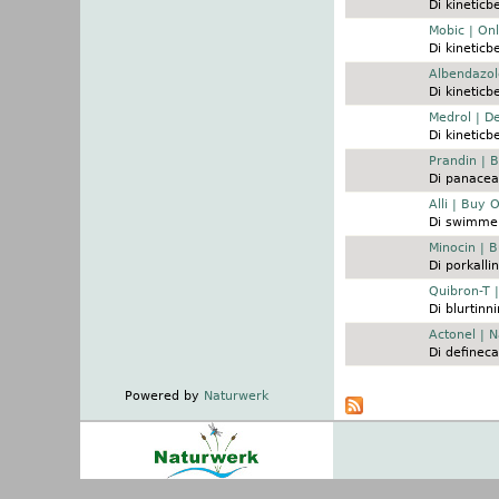
Di
kineticb
Discussione normale
Mobic | On
Di
kineticb
Discussione normale
Albendazol
Di
kineticb
Discussione normale
Medrol | De
Di
kineticb
Discussione normale
Prandin | 
Di
panacea
Discussione normale
Alli | Buy 
Di
swimmer
Discussione normale
Minocin | 
Di
porkallin
Discussione normale
Quibron-T 
Di
blurtinn
Discussione normale
Actonel | N
Di
defineca
Pagine
Powered by
Naturwerk