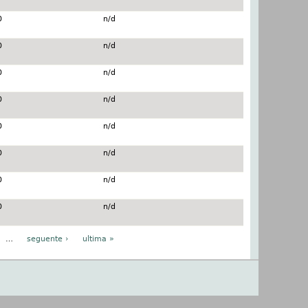
0
n/d
0
n/d
0
n/d
0
n/d
0
n/d
0
n/d
0
n/d
0
n/d
…
seguente ›
ultima »