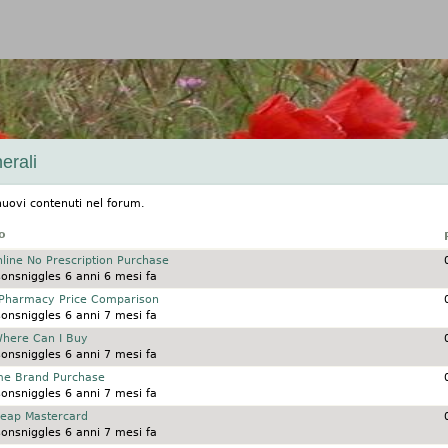
Jump to navigation
erali
nuovi contenuti nel forum.
o
nline No Prescription Purchase
onsniggles
6 anni 6 mesi fa
 Pharmacy Price Comparison
onsniggles
6 anni 7 mesi fa
Where Can I Buy
onsniggles
6 anni 7 mesi fa
me Brand Purchase
onsniggles
6 anni 7 mesi fa
Cheap Mastercard
onsniggles
6 anni 7 mesi fa