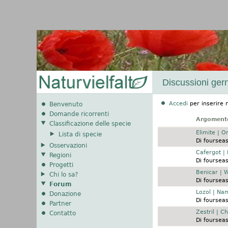
Discussioni gern
Accedi
per inserire 
Benvenuto
Domande ricorrenti
Argoment
Classificazione delle specie
Discussione normale
Elimite | O
Lista di specie
Di
fourseas
Osservazioni
Discussione normale
Cafergot |
Regioni
Di
fourseas
Progetti
Discussione normale
Benicar | 
Chi lo sa?
Di
fourseas
Forum
Discussione normale
Lozol | Na
Donazione
Di
fourseas
Partner
Discussione normale
Zestril | 
Contatto
Di
fourseas