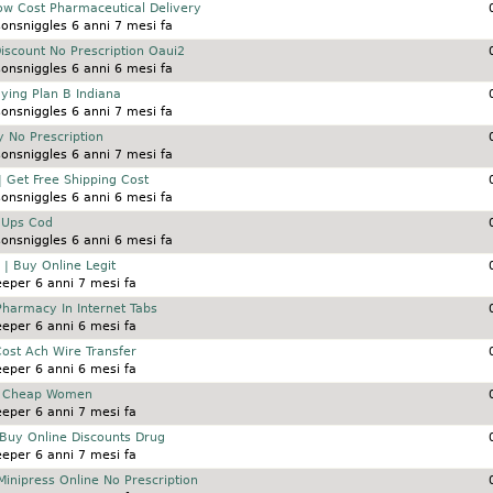
Low Cost Pharmaceutical Delivery
onsniggles
6 anni 7 mesi fa
Discount No Prescription Oaui2
onsniggles
6 anni 6 mesi fa
ying Plan B Indiana
onsniggles
6 anni 7 mesi fa
y No Prescription
onsniggles
6 anni 7 mesi fa
 Get Free Shipping Cost
onsniggles
6 anni 6 mesi fa
 Ups Cod
onsniggles
6 anni 6 mesi fa
| Buy Online Legit
eeper
6 anni 7 mesi fa
Pharmacy In Internet Tabs
eeper
6 anni 6 mesi fa
Cost Ach Wire Transfer
eeper
6 anni 6 mesi fa
| Cheap Women
eeper
6 anni 7 mesi fa
 Buy Online Discounts Drug
eeper
6 anni 7 mesi fa
Minipress Online No Prescription