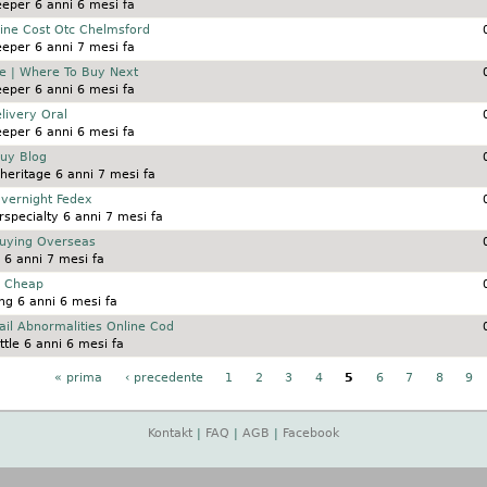
eeper
6 anni 6 mesi fa
line Cost Otc Chelmsford
eeper
6 anni 7 mesi fa
e | Where To Buy Next
eeper
6 anni 6 mesi fa
livery Oral
eeper
6 anni 6 mesi fa
Buy Blog
heritage
6 anni 7 mesi fa
Overnight Fedex
specialty
6 anni 7 mesi fa
Buying Overseas
6 anni 7 mesi fa
| Cheap
ing
6 anni 6 mesi fa
ail Abnormalities Online Cod
ttle
6 anni 6 mesi fa
« prima
‹ precedente
1
2
3
4
5
6
7
8
9
Kontakt
|
FAQ
|
AGB
|
Facebook