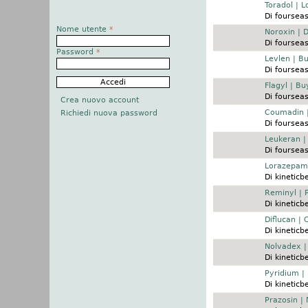
Discussione normale
Toradol | 
Di
fourseas
Nome utente
*
Discussione normale
Noroxin | 
Di
fourseas
Password
*
Discussione normale
Levlen | Bu
Di
fourseas
Discussione normale
Flagyl | Bu
Di
fourseas
Crea nuovo account
Discussione normale
Coumadin |
Richiedi nuova password
Di
fourseas
Discussione normale
Leukeran |
Di
fourseas
Discussione normale
Lorazepam 
Di
kineticb
Discussione normale
Reminyl | 
Di
kineticb
Discussione normale
Diflucan | 
Di
kineticb
Discussione normale
Nolvadex 
Di
kineticb
Discussione normale
Pyridium |
Di
kineticb
Discussione normale
Prazosin | 