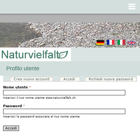
Jump to navigation
Profilo utente
Crea nuovo account
Accedi
(scheda attiva)
Richiedi nuova password
Schede primarie
Nome utente
*
Inserisci il tuo nome utente www.naturvielfalt.ch.
Password
*
Inserisci la password associata al tuo nome utente.