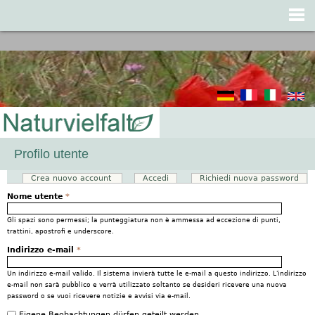
Jump to navigation
Profilo utente
Crea nuovo account
(scheda attiva)
Accedi
Richiedi nuova password
Schede primarie
Nome utente
*
Gli spazi sono permessi; la punteggiatura non è ammessa ad eccezione di punti,
trattini, apostrofi e underscore.
Indirizzo e-mail
*
Un indirizzo e-mail valido. Il sistema invierà tutte le e-mail a questo indirizzo. L'indirizzo
e-mail non sarà pubblico e verrà utilizzato soltanto se desideri ricevere una nuova
password o se vuoi ricevere notizie e avvisi via e-mail.
Eigene Beobachtungen dürfen geteilt werden