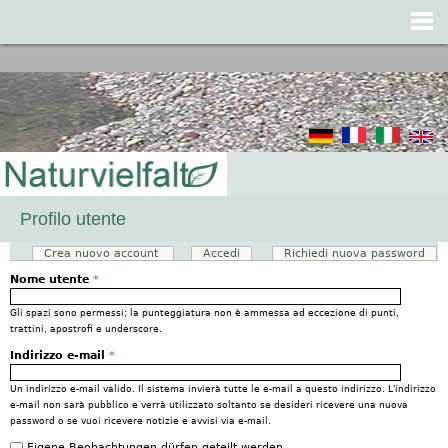
Jump to navigation
Profilo utente
Crea nuovo account
(scheda attiva)
Accedi
Richiedi nuova password
Schede primarie
Nome utente
*
Gli spazi sono permessi; la punteggiatura non è ammessa ad eccezione di punti,
trattini, apostrofi e underscore.
Indirizzo e-mail
*
Un indirizzo e-mail valido. Il sistema invierà tutte le e-mail a questo indirizzo. L'indirizzo
e-mail non sarà pubblico e verrà utilizzato soltanto se desideri ricevere una nuova
password o se vuoi ricevere notizie e avvisi via e-mail.
Eigene Beobachtungen dürfen geteilt werden