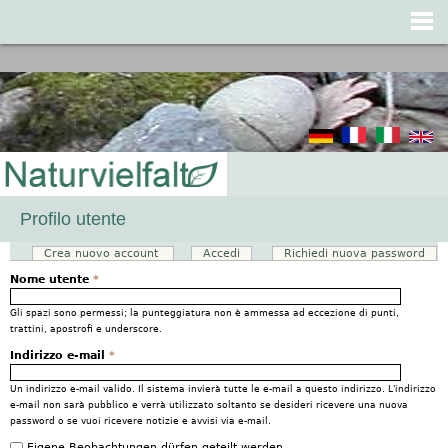
Jump to navigation
Profilo utente
Crea nuovo account
(scheda attiva)
Accedi
Richiedi nuova password
Schede primarie
Nome utente
*
Gli spazi sono permessi; la punteggiatura non è ammessa ad eccezione di punti,
trattini, apostrofi e underscore.
Indirizzo e-mail
*
Un indirizzo e-mail valido. Il sistema invierà tutte le e-mail a questo indirizzo. L'indirizzo
e-mail non sarà pubblico e verrà utilizzato soltanto se desideri ricevere una nuova
password o se vuoi ricevere notizie e avvisi via e-mail.
Eigene Beobachtungen dürfen geteilt werden