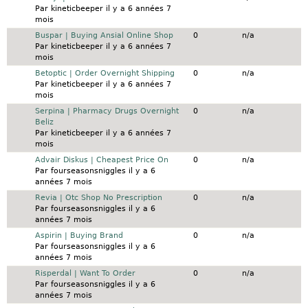
Par
kineticbeeper
il y a 6 années 7
mois
Sujet normal
Buspar | Buying Ansial Online Shop
0
n/a
Par
kineticbeeper
il y a 6 années 7
mois
Sujet normal
Betoptic | Order Overnight Shipping
0
n/a
Par
kineticbeeper
il y a 6 années 7
mois
Sujet normal
Serpina | Pharmacy Drugs Overnight
0
n/a
Beliz
Par
kineticbeeper
il y a 6 années 7
mois
Sujet normal
Advair Diskus | Cheapest Price On
0
n/a
Par
fourseasonsniggles
il y a 6
années 7 mois
Sujet normal
Revia | Otc Shop No Prescription
0
n/a
Par
fourseasonsniggles
il y a 6
années 7 mois
Sujet normal
Aspirin | Buying Brand
0
n/a
Par
fourseasonsniggles
il y a 6
années 7 mois
Sujet normal
Risperdal | Want To Order
0
n/a
Par
fourseasonsniggles
il y a 6
années 7 mois