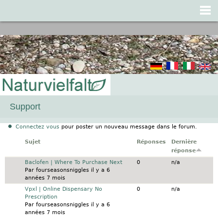
Jump to navigation
Support
Connectez vous
pour poster un nouveau message dans le forum.
Sujet
Réponses
Dernière
réponse
Sujet normal
Baclofen | Where To Purchase Next
0
n/a
Par
fourseasonsniggles
il y a 6
années 7 mois
Sujet normal
Vpxl | Online Dispensary No
0
n/a
Prescription
Par
fourseasonsniggles
il y a 6
années 7 mois