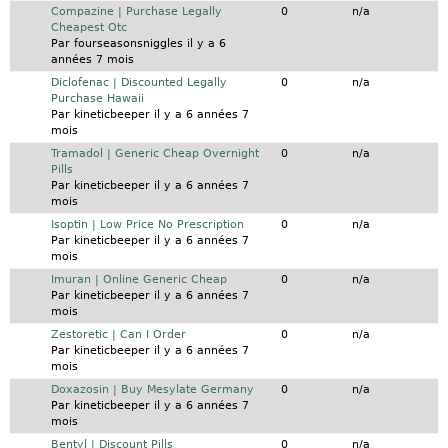
Sujet normal
Compazine | Purchase Legally
0
n/a
Cheapest Otc
Par
fourseasonsniggles
il y a 6
années 7 mois
Sujet normal
Diclofenac | Discounted Legally
0
n/a
Purchase Hawaii
Par
kineticbeeper
il y a 6 années 7
mois
Sujet normal
Tramadol | Generic Cheap Overnight
0
n/a
Pills
Par
kineticbeeper
il y a 6 années 7
mois
Sujet normal
Isoptin | Low Price No Prescription
0
n/a
Par
kineticbeeper
il y a 6 années 7
mois
Sujet normal
Imuran | Online Generic Cheap
0
n/a
Par
kineticbeeper
il y a 6 années 7
mois
Sujet normal
Zestoretic | Can I Order
0
n/a
Par
kineticbeeper
il y a 6 années 7
mois
Sujet normal
Doxazosin | Buy Mesylate Germany
0
n/a
Par
kineticbeeper
il y a 6 années 7
mois
Sujet normal
Bentyl | Discount Pills
0
n/a