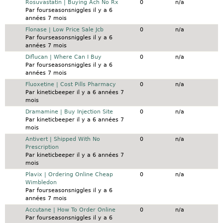
Sujet normal
Rosuvastatin | Buying Ach No Rx
0
n/a
Par
fourseasonsniggles
il y a 6
années 7 mois
Sujet normal
Flonase | Low Price Sale Jcb
0
n/a
Par
fourseasonsniggles
il y a 6
années 7 mois
Sujet normal
Diflucan | Where Can I Buy
0
n/a
Par
fourseasonsniggles
il y a 6
années 7 mois
Sujet normal
Fluoxetine | Cost Pills Pharmacy
0
n/a
Par
kineticbeeper
il y a 6 années 7
mois
Sujet normal
Dramamine | Buy Injection Site
0
n/a
Par
kineticbeeper
il y a 6 années 7
mois
Sujet normal
Antivert | Shipped With No
0
n/a
Prescription
Par
kineticbeeper
il y a 6 années 7
mois
Sujet normal
Plavix | Ordering Online Cheap
0
n/a
Wimbledon
Par
fourseasonsniggles
il y a 6
années 7 mois
Sujet normal
Accutane | How To Order Online
0
n/a
Par
fourseasonsniggles
il y a 6