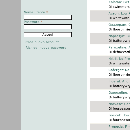
Discussione normale
Xalatan: Get
Di
swimmersp
Nome utente
*
Discussione normale
Aceon: Low P
Di
whitewater
Password
*
Discussione normale
Oxazepam: Or
Di
floorpinkie
Discussione normale
Naprosyn: Bu
Di
batterywr
Crea nuovo account
Discussione normale
Paroxetine: 
Richiedi nuova password
Di
definecatt
Discussione normale
Kytril: No Pr
Di
whitewater
Discussione normale
Cafergot: No
Di
floorpinkie
Discussione normale
Inderal: And
Di
batterywr
Discussione normale
Dapoxetine: 
Di
batterywr
Discussione normale
Norvasc: Can
Di
fourseaso
Discussione normale
Fioricet: How
Di
fourseaso
Discussione normale
Propecia: Fi