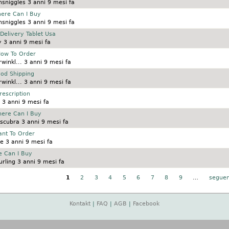
nsniggles
3 anni 9 mesi fa
ere Can I Buy
nsniggles
3 anni 9 mesi fa
Delivery Tablet Usa
y
3 anni 9 mesi fa
How To Order
winkl...
3 anni 9 mesi fa
Cod Shipping
winkl...
3 anni 9 mesi fa
rescription
3 anni 9 mesi fa
ere Can I Buy
scubra
3 anni 9 mesi fa
ant To Order
le
3 anni 9 mesi fa
e Can I Buy
rling
3 anni 9 mesi fa
1
2
3
4
5
6
7
8
9
…
seguen
Kontakt
|
FAQ
|
AGB
|
Facebook