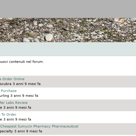
Jump to navigation
nuovi contenuti nel forum.
a Order Online
scubra
3 anni 9 mesi fa
 Purchase
rling
3 anni 9 mesi fa
Mar Labs Review
le
3 anni 9 mesi fa
 To Order
le
3 anni 9 mesi fa
: Cheapest Sumycin Pharmacy Pharmaceutical
ecialty
3 anni 9 mesi fa