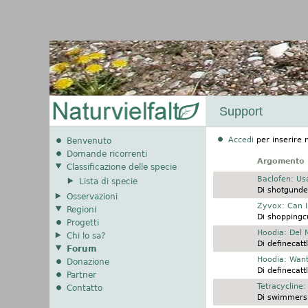
Support
Accedi
per inserire 
Benvenuto
Domande ricorrenti
Argomento
Classificazione delle specie
Discussione normale
Baclofen: Us
Lista di specie
Di
shotgunde
Osservazioni
Discussione normale
Zyvox: Can I
Regioni
Di
shoppingcu
Progetti
Discussione normale
Hoodia: Del 
Chi lo sa?
Di
definecatt
Forum
Discussione normale
Hoodia: Want
Donazione
Di
definecatt
Partner
Discussione normale
Tetracycline
Contatto
Di
swimmersp