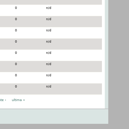
0
n/d
0
n/d
0
n/d
0
n/d
0
n/d
0
n/d
0
n/d
0
n/d
te ›
ultima »