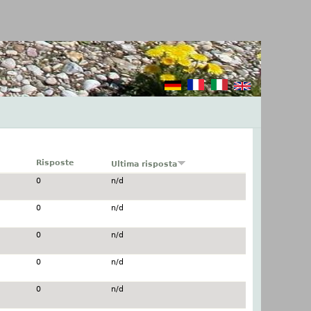
Risposte
Ultima risposta
0
n/d
0
n/d
0
n/d
0
n/d
0
n/d