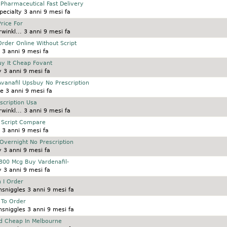
 Pharmaceutical Fast Delivery
ecialty
3 anni 9 mesi fa
rice For
winkl...
3 anni 9 mesi fa
der Online Without Script
3 anni 9 mesi fa
y It Cheap Fovant
y
3 anni 9 mesi fa
Avanafil Upsbuy No Prescription
le
3 anni 9 mesi fa
escription Usa
winkl...
3 anni 9 mesi fa
 Script Compare
3 anni 9 mesi fa
 Overnight No Prescription
y
3 anni 9 mesi fa
800 Mcg Buy Vardenafil-
y
3 anni 9 mesi fa
 I Order
nsniggles
3 anni 9 mesi fa
 To Order
nsniggles
3 anni 9 mesi fa
nd Cheap In Melbourne