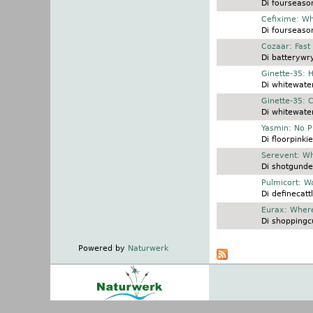
Di
fourseaso
Discussione normale
Cefixime: Wh
Di
fourseaso
Discussione normale
Cozaar: Fast 
Di
batterywr
Discussione normale
Ginette-35: 
Di
whitewater
Discussione normale
Ginette-35: 
Di
whitewater
Discussione normale
Yasmin: No P
Di
floorpinkie
Discussione normale
Serevent: Wh
Di
shotgunde
Discussione normale
Pulmicort: W
Di
definecatt
Discussione normale
Eurax: Wher
Di
shoppingcu
Pagine
Powered by
Naturwerk