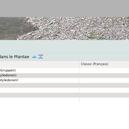
Jump to navigation
dans le Plantae
Classe (Français)
 Gruppen)
tyledonen)
tyledonen)