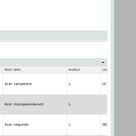
Nom latin
Auteur
Liste rouge
Acer campestre
L.
LC: Nicht gefährdet
Acer monspessulanum
L.
Acer negundo
L.
DD: ungenügende D