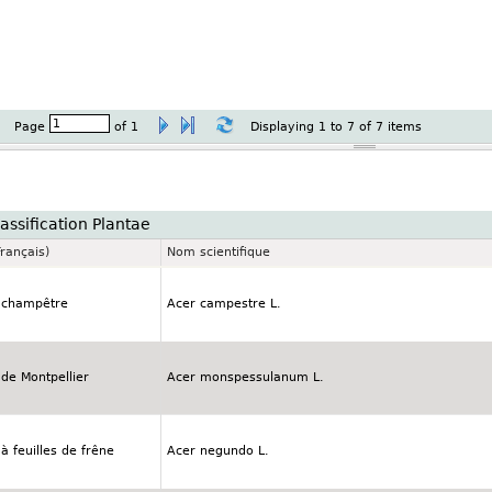
Page
of
1
Displaying 1 to 7 of 7 items
assification Plantae
rançais)
Nom scientifique
 champêtre
Acer campestre L.
 de Montpellier
Acer monspessulanum L.
à feuilles de frêne
Acer negundo L.