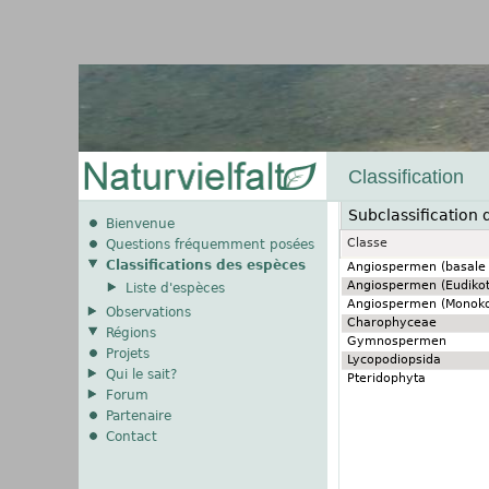
Classification
Subclassification 
Bienvenue
Classe
Questions fréquemment posées
Classifications des espèces
Angiospermen (basale
Angiospermen (Eudiko
Liste d'espèces
Angiospermen (Monoko
Observations
Charophyceae
Régions
Gymnospermen
Projets
Lycopodiopsida
Qui le sait?
Pteridophyta
Forum
Partenaire
Contact