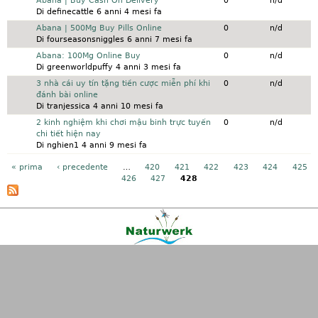
Discussione normale
Abana | Buy Cash On Delivery
0
n/d
Di
definecattle
6 anni 4 mesi fa
Discussione normale
Abana | 500Mg Buy Pills Online
0
n/d
Di
fourseasonsniggles
6 anni 7 mesi fa
Discussione normale
Abana: 100Mg Online Buy
0
n/d
Di
greenworldpuffy
4 anni 3 mesi fa
Discussione normale
3 nhà cái uy tín tặng tiền cược miễn phí khi
0
n/d
đánh bài online
Di
tranjessica
4 anni 10 mesi fa
Discussione normale
2 kinh nghiệm khi chơi mậu binh trực tuyến
0
n/d
chi tiết hiện nay
Di
nghien1
4 anni 9 mesi fa
Pagine
« prima
‹ precedente
…
420
421
422
423
424
425
426
427
428
Kontakt
|
FAQ
|
AGB
|
Facebook