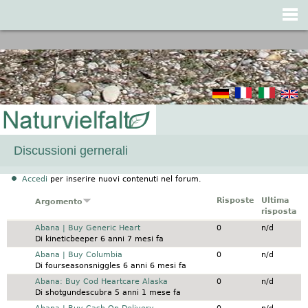
Jump to navigation
Discussioni gernerali
Accedi
per inserire nuovi contenuti nel forum.
Risposte
Ultima
Argomento
risposta
Discussione normale
Abana | Buy Generic Heart
0
n/d
Di
kineticbeeper
6 anni 7 mesi fa
Discussione normale
Abana | Buy Columbia
0
n/d
Di
fourseasonsniggles
6 anni 6 mesi fa
Discussione normale
Abana: Buy Cod Heartcare Alaska
0
n/d
Di
shotgundescubra
5 anni 1 mese fa