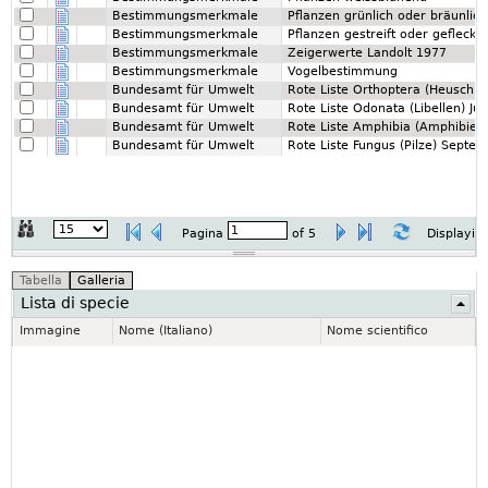
Bestimmungsmerkmale
Pflanzen grünlich oder bräunlic
Bestimmungsmerkmale
Pflanzen gestreift oder gefleckt
Bestimmungsmerkmale
Zeigerwerte Landolt 1977
Bestimmungsmerkmale
Vogelbestimmung
Bundesamt für Umwelt
Rote Liste Orthoptera (Heuschr
Bundesamt für Umwelt
Rote Liste Odonata (Libellen) Ju
Bundesamt für Umwelt
Rote Liste Amphibia (Amphibien)
Bundesamt für Umwelt
Rote Liste Fungus (Pilze) Septe
Pagina
of
5
Displayin
Lista di specie
Immagine
Nome (Italiano)
Nome scientifico