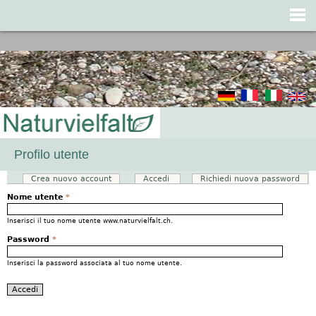
Jump to navigation
Profilo utente
Crea nuovo account
Accedi
(scheda attiva)
Richiedi nuova password
Schede primarie
Nome utente
*
Inserisci il tuo nome utente www.naturvielfalt.ch.
Password
*
Inserisci la password associata al tuo nome utente.