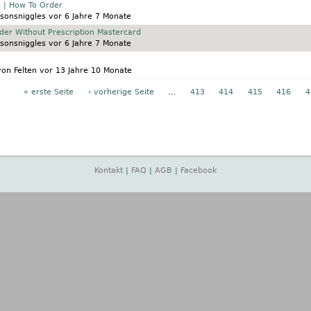
 | How To Order
sonsniggles
vor 6 Jahre 7 Monate
der Without Prescription Mastercard
sonsniggles
vor 6 Jahre 7 Monate
von Felten
vor 13 Jahre 10 Monate
« erste Seite
‹ vorherige Seite
…
413
414
415
416
4
Kontakt
|
FAQ
|
AGB
|
Facebook