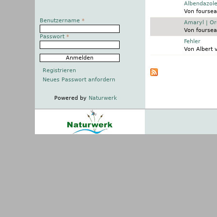
Normales Thema
Albendazole
Von
foursea
Benutzername
*
Normales Thema
Amaryl | Or
Von
foursea
Passwort
*
Normales Thema
Fehler
Von
Albert 
Seiten
Registrieren
Neues Passwort anfordern
Powered by
Naturwerk