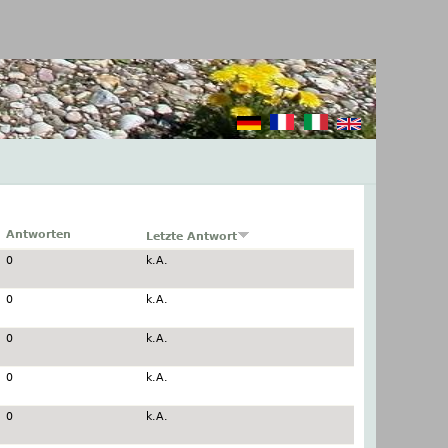
Antworten
Letzte Antwort
0
k.A.
0
k.A.
0
k.A.
0
k.A.
0
k.A.