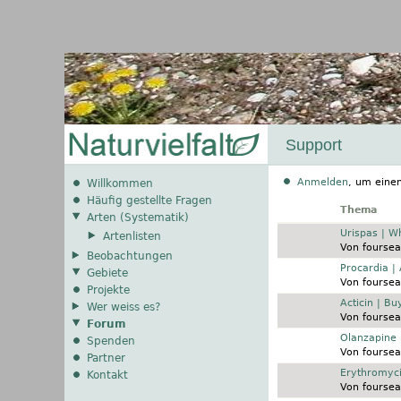
Support
Anmelden
, um eine
Willkommen
Häufig gestellte Fragen
Thema
Arten (Systematik)
Normales Thema
Urispas | W
Artenlisten
Von
foursea
Beobachtungen
Normales Thema
Procardia |
Gebiete
Von
foursea
Projekte
Normales Thema
Acticin | B
Wer weiss es?
Von
foursea
Forum
Normales Thema
Olanzapine 
Spenden
Von
foursea
Partner
Normales Thema
Erythromyc
Kontakt
Von
foursea