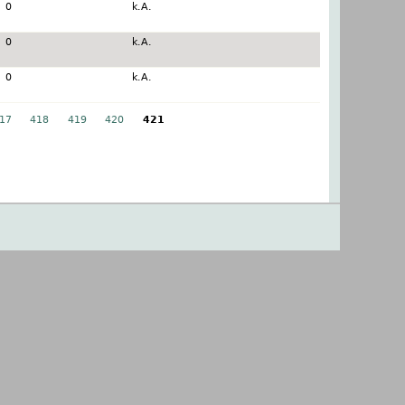
0
k.A.
0
k.A.
0
k.A.
17
418
419
420
421